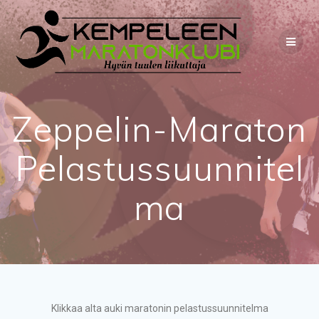
Zeppelin-Maraton
Pelastussuunnitel
ma
Klikkaa alta auki maratonin pelastussuunnitelma