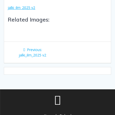
jalki_ilm_2025 v2
Related Images:
Artikkelien
Previous
Previous:
selaus
post:
jalki_ilm_2025 v2