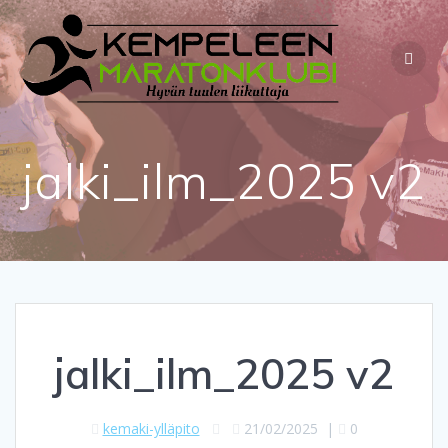
Skip
to
content
jalki_ilm_2025 v2
jalki_ilm_2025 v2
kemaki-ylläpito
21/02/2025
|
0